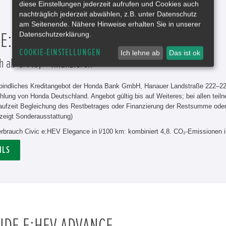
diese Einstellungen jederzeit aufrufen und Cookies auch
nachträglich jederzeit abwählen, z.B. unter Datenschutz
am Seitenende. Nähere Hinweise erhalten Sie in unserer
Datenschutzerklärung.
 E:HEV ELEGANCE
COOKIE-EINSTELLUNGEN
Ich lehne ab
Das ist ok
h ab € 149,-* finanzieren
rbindliches Kreditangebot der Honda Bank GmbH, Hanauer Landstraße 222–226
hlung von Honda Deutschland. Angebot gültig bis auf Weiteres; bei allen tei
aufzeit Begleichung des Restbetrages oder Finanzierung der Restsumme od
zeigt Sonderausstattung)
erbrauch Civic e:HEV Elegance in l/100 km: kombiniert 4,8. CO₂-Emissionen 
ILS