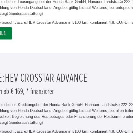
rbindliches Leasingangebot der Honda Bank GmbH, Hanauer Landstraße 222–22
lung von Honda Deutschland. Angebot gültig bis auf Weiteres; bei entsprech
zeigt Sonderausstattung)
verbrauch Jazz e:HEV Crosstar Advance in l/100 km: kombiniert 4,8. CO₂-Emis
ILS
 E:HEV CROSSTAR ADVANCE
h ab € 169,-* finanzieren
rbindliches Kreditangebot der Honda Bank GmbH, Hanauer Landstraße 222–226
hlung von Honda Deutschland. Angebot gültig bis auf Weiteres; bei allen tei
aufzeit Begleichung des Restbetrages oder Finanzierung der Restsumme od
zeigt Sonderausstattung)
verbrauch Jazz e:HEV Crosstar Advance in l/100 km: kombiniert 4,8. CO₂-Emis