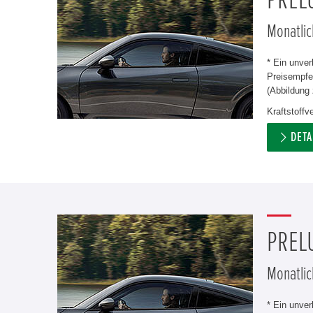
PREL
Monatlic
* Ein unve
Preisempfeh
(Abbildung 
Kraftstoff
DETA
PREL
Monatlic
* Ein unve