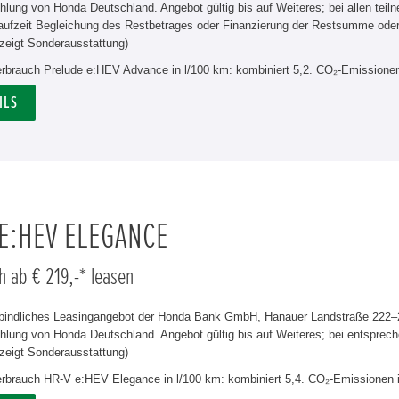
hlung von Honda Deutschland. Angebot gültig bis auf Weiteres; bei allen tei
aufzeit Begleichung des Restbetrages oder Finanzierung der Restsumme od
zeigt Sonderausstattung)
verbrauch Prelude e:HEV Advance in l/100 km: kombiniert 5,2. CO₂-Emissionen
ILS
 E:HEV ELEGANCE
h ab € 219,-* leasen
rbindliches Leasingangebot der Honda Bank GmbH, Hanauer Landstraße 222–22
lung von Honda Deutschland. Angebot gültig bis auf Weiteres; bei entsprech
zeigt Sonderausstattung)
verbrauch HR-V e:HEV Elegance in l/100 km: kombiniert 5,4. CO₂-Emissionen 