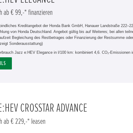
h ab € 99,-* finanzieren
rbindliches Kreditangebot der Honda Bank GmbH, Hanauer Landstraße 222–226
hlung von Honda Deutschland. Angebot gültig bis auf Weiteres; bei allen tei
aufzeit Begleichung des Restbetrages oder Finanzierung der Restsumme od
zeigt Sonderausstattung)
verbrauch Jazz e:HEV Elegance in l/100 km: kombiniert 4,6. CO₂-Emissionen i
ILS
 E:HEV CROSSTAR ADVANCE
h ab € 229,-* leasen