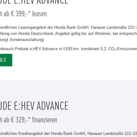
UDE E:HEV ADVANCE
h ab € 399,-* leasen
rbindliches Leasingangebot der Honda Bank GmbH, Hanauer Landstraße 222–22
lung von Honda Deutschland. Angebot gültig bis auf Weiteres; bei entsprech
zeigt Sonderausstattung)
verbrauch Prelude e:HEV Advance in l/100 km: kombiniert 5,2. CO₂-Emissionen
ILS
UDE E:HEV ADVANCE
h ab € 329,-* finanzieren
rbindliches Kreditangebot der Honda Bank GmbH, Hanauer Landstraße 222–226