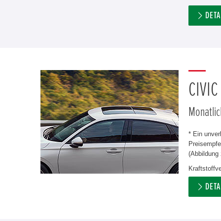
DETA
CIVIC
Monatlic
* Ein unve
Preisempfeh
(Abbildung 
Kraftstoffv
DETA