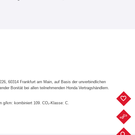
6, 60314 Frankfurt am Main, auf Basis der unverbindlichen
ender Bonität bei allen teilnehmenden Honda Vertragshändlern.
F
in g/km: kombiniert 109. CO₂-Klasse: C.
F
F