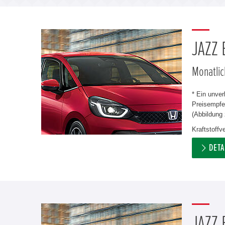
JAZZ
Monatlic
* Ein unve
Preisempfeh
(Abbildung 
Kraftstoff
DETA
JAZZ