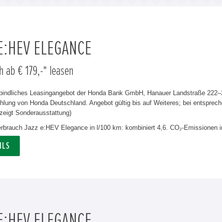
 E:HEV ELEGANCE
h ab € 179,-* leasen
rbindliches Leasingangebot der Honda Bank GmbH, Hanauer Landstraße 222–22
lung von Honda Deutschland. Angebot gültig bis auf Weiteres; bei entsprech
zeigt Sonderausstattung)
verbrauch Jazz e:HEV Elegance in l/100 km: kombiniert 4,6. CO₂-Emissionen i
ILS
 E:HEV ELEGANCE