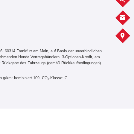
K
A
, 60314 Frankfurt am Main, auf Basis der unverbindlichen
lnehmenden Honda Vertragshändlern. 3-Optionen-Kredit, am
er Rückgabe des Fahrzeugs (gemäß Rückkaufbedingungen).
in g/km: kombiniert 109. CO₂-Klasse: C.