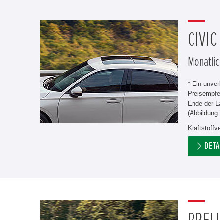
CIVIC
Monatlic
* Ein unve
Preisempfe
Ende der L
(Abbildung 
Kraftstoffv
DETA