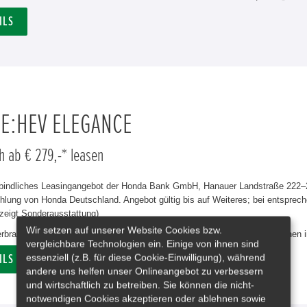
ILS
 E:HEV ELEGANCE
h ab € 279,-* leasen
rbindliches Leasingangebot der Honda Bank GmbH, Hanauer Landstraße 222–22
lung von Honda Deutschland. Angebot gültig bis auf Weiteres; bei entsprech
zeigt Sonderausstattung)
Wir setzen auf unserer Website Cookies bzw.
erbrauch Civic e:HEV Elegance in l/100 km: kombiniert 4,8. CO₂-Emissionen 
vergleichbare Technologien ein. Einige von ihnen sind
essenziell (z.B. für diese Cookie-Einwilligung), während
ILS
andere uns helfen unser Onlineangebot zu verbessern
und wirtschaftlich zu betreiben. Sie können die nicht-
notwendigen Cookies akzeptieren oder ablehnen sowie