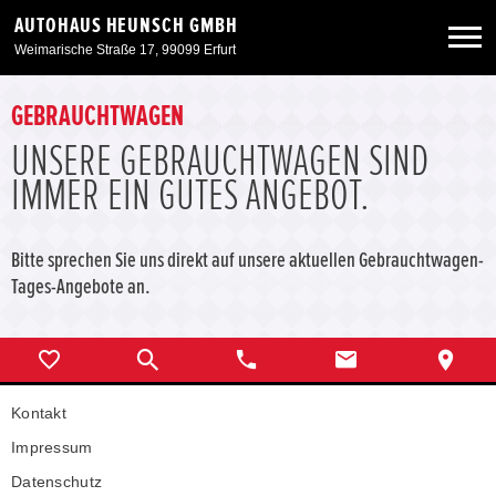
AUTOHAUS HEUNSCH GMBH
Weimarische Straße 17, 99099 Erfurt
Neuwagen
GEBRAUCHTWAGEN
UNSERE GEBRAUCHTWAGEN SIND
Gebrauchtwagen
IMMER EIN GUTES ANGEBOT.
Angebote
Bitte sprechen Sie uns direkt auf unsere aktuellen Gebrauchtwagen-
Tages-Angebote an.
Service & Zubehör
Unser Autohaus
Kontakt
Impressum
Datenschutz