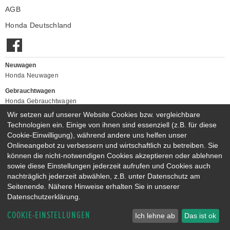
AGB
Honda Deutschland
Neuwagen
Honda Neuwagen
Gebrauchtwagen
Honda Gebrauchtwagen
Honda Vorführwagen
Wir setzen auf unserer Website Cookies bzw. vergleichbare
Gesamtbestand
Technologien ein. Einige von ihnen sind essenziell (z.B. für diese
Cookie-Einwilligung), während andere uns helfen unser
NEUWAGENMODELLE
Onlineangebot zu verbessern und wirtschaftlich zu betreiben. Sie
HONDA JAZZ E:HEV
HONDA CIVIC E:HEV
können die nicht-notwendigen Cookies akzeptieren oder ablehnen
HONDA PRELUDE E:HEV
HONDA HR-V E:HEV
sowie diese Einstellungen jederzeit aufrufen und Cookies auch
nachträglich jederzeit abwählen, z.B. unter Datenschutz am
HONDA ZR-V E:HEV
HONDA CR-V E:HEV & E:PHEV
Seitenende. Nähere Hinweise erhalten Sie in unserer
Datenschutzerklärung.
COOKIE-EINSTELLUNGEN
Ich lehne ab
Das ist ok