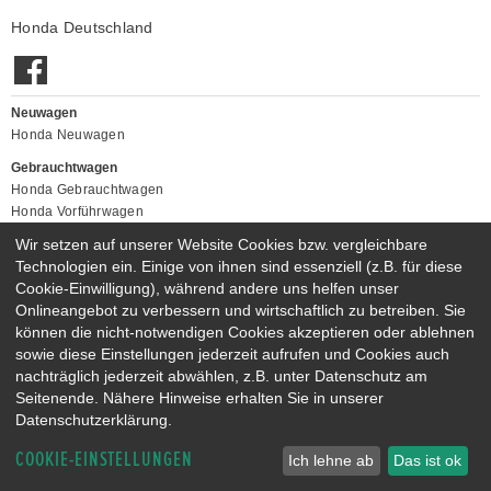
Honda Deutschland
Neuwagen
Honda Neuwagen
Gebrauchtwagen
Honda Gebrauchtwagen
Honda Vorführwagen
Gesamtbestand
Wir setzen auf unserer Website Cookies bzw. vergleichbare
Technologien ein. Einige von ihnen sind essenziell (z.B. für diese
NEUWAGENMODELLE
Cookie-Einwilligung), während andere uns helfen unser
HONDA JAZZ E:HEV
HONDA CIVIC E:HEV
Onlineangebot zu verbessern und wirtschaftlich zu betreiben. Sie
HONDA PRELUDE E:HEV
HONDA HR-V E:HEV
können die nicht-notwendigen Cookies akzeptieren oder ablehnen
HONDA ZR-V E:HEV
HONDA CR-V E:HEV & E:PHEV
sowie diese Einstellungen jederzeit aufrufen und Cookies auch
nachträglich jederzeit abwählen, z.B. unter Datenschutz am
Seitenende. Nähere Hinweise erhalten Sie in unserer
Datenschutzerklärung.
COOKIE-EINSTELLUNGEN
Ich lehne ab
Das ist ok