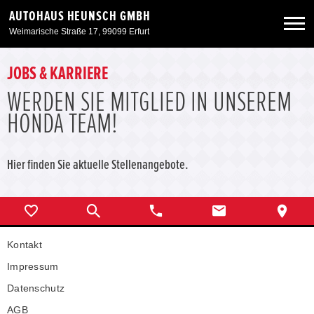
AUTOHAUS HEUNSCH GMBH
Weimarische Straße 17, 99099 Erfurt
Neuwagen
JOBS & KARRIERE
WERDEN SIE MITGLIED IN UNSEREM
Gebrauchtwagen
HONDA TEAM!
Angebote
Hier finden Sie aktuelle Stellenangebote.
Service & Zubehör
Unser Autohaus
Kontakt
Impressum
Datenschutz
AGB