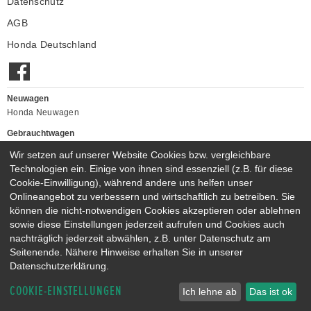
Datenschutz
AGB
Honda Deutschland
Neuwagen
Honda Neuwagen
Gebrauchtwagen
Honda Gebrauchtwagen
Wir setzen auf unserer Website Cookies bzw. vergleichbare
Honda Vorführwagen
Technologien ein. Einige von ihnen sind essenziell (z.B. für diese
Gesamtbestand
Cookie-Einwilligung), während andere uns helfen unser
Onlineangebot zu verbessern und wirtschaftlich zu betreiben. Sie
NEUWAGENMODELLE
können die nicht-notwendigen Cookies akzeptieren oder ablehnen
HONDA JAZZ E:HEV
HONDA CIVIC E:HEV
sowie diese Einstellungen jederzeit aufrufen und Cookies auch
HONDA PRELUDE E:HEV
HONDA HR-V E:HEV
nachträglich jederzeit abwählen, z.B. unter Datenschutz am
HONDA ZR-V E:HEV
HONDA CR-V E:HEV & E:PHEV
Seitenende. Nähere Hinweise erhalten Sie in unserer
Datenschutzerklärung.
COOKIE-EINSTELLUNGEN
Ich lehne ab
Das ist ok