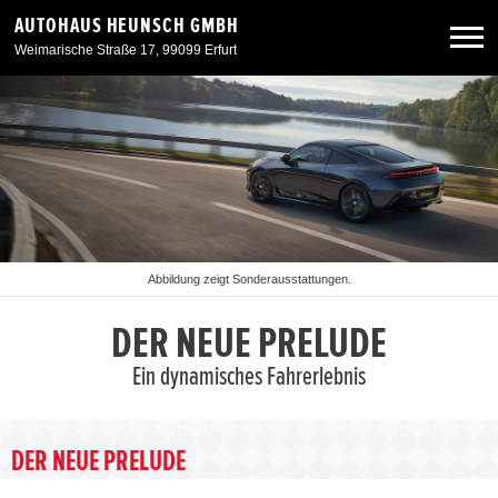
AUTOHAUS HEUNSCH GMBH
Weimarische Straße 17, 99099 Erfurt
Neuwagen
Gebrauchtwagen
Angebote
Abbildung zeigt Sonderausstattungen.
Service & Zubehör
DER NEUE PRELUDE
Ein dynamisches Fahrerlebnis
Unser Autohaus
DER NEUE PRELUDE