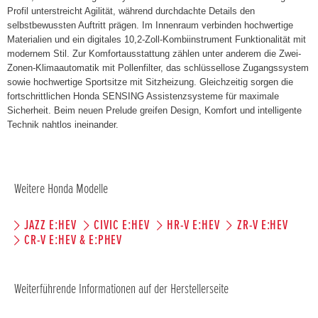
Profil unterstreicht Agilität, während durchdachte Details den
selbstbewussten Auftritt prägen. Im Innenraum verbinden hochwertige
Materialien und ein digitales 10,2-Zoll-Kombiinstrument Funktionalität mit
modernem Stil. Zur Komfortausstattung zählen unter anderem die Zwei-
Zonen-Klimaautomatik mit Pollenfilter, das schlüssellose Zugangssystem
sowie hochwertige Sportsitze mit Sitzheizung. Gleichzeitig sorgen die
fortschrittlichen Honda SENSING Assistenzsysteme für maximale
Sicherheit. Beim neuen Prelude greifen Design, Komfort und intelligente
Technik nahtlos ineinander.
Weitere Honda Modelle
JAZZ E:HEV
CIVIC E:HEV
HR-V E:HEV
ZR-V E:HEV
CR-V E:HEV & E:PHEV
Weiterführende Informationen auf der Herstellerseite